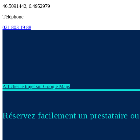
46.5091442, 6.4952979
Téléphone
021 803 19 88
Afficher le trajet sur Google Maps
Réservez facilement un prestataire o