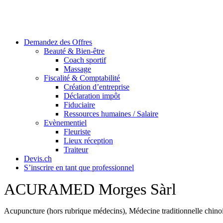
Skip
to
content
Demandez des Offres
Beauté & Bien-être
Coach sportif
Massage
Fiscalité & Comptabilité
Création d’entreprise
Déclaration impôt
Fiduciaire
Ressources humaines / Salaire
Evènementiel
Fleuriste
Lieux réception
Traiteur
Devis.ch
S’inscrire en tant que professionnel
ACURAMED Morges Sàrl
Acupuncture (hors rubrique médecins), Médecine traditionnelle chi