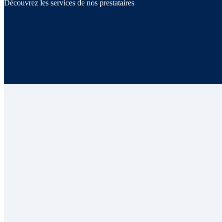
Découvrez les services de nos prestataires
Beauté & Bien-être
Coaching & Training
Évènementiel & Mariage
Fiscalité – Comptabilité