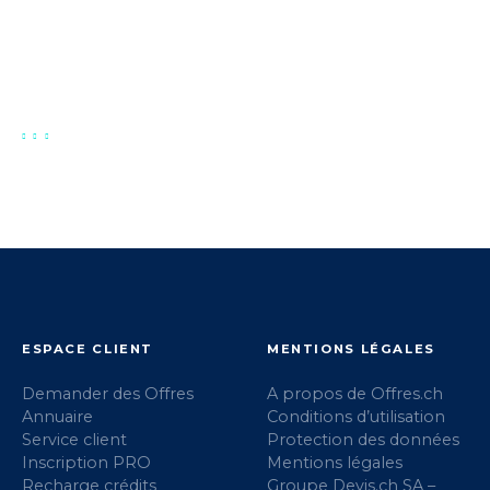
ESPACE CLIENT
MENTIONS LÉGALES
Demander des Offres
A propos de Offres.ch
Annuaire
Conditions d’utilisation
Service client
Protection des données
Inscription PRO
Mentions légales
Recharge crédits
Groupe Devis.ch SA –