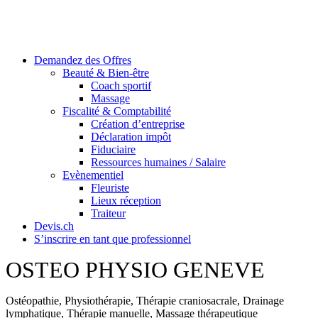
Skip
to
content
Demandez des Offres
Beauté & Bien-être
Coach sportif
Massage
Fiscalité & Comptabilité
Création d’entreprise
Déclaration impôt
Fiduciaire
Ressources humaines / Salaire
Evènementiel
Fleuriste
Lieux réception
Traiteur
Devis.ch
S’inscrire en tant que professionnel
OSTEO PHYSIO GENEVE
Ostéopathie, Physiothérapie, Thérapie craniosacrale, Drainage
lymphatique, Thérapie manuelle, Massage thérapeutique