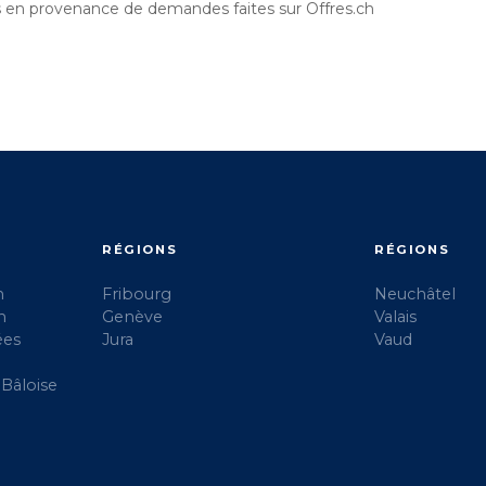
is en provenance de demandes faites sur Offres.ch
RÉGIONS
RÉGIONS
h
Fribourg
Neuchâtel
n
Genève
Valais
ées
Jura
Vaud
 Bâloise