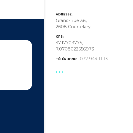
ADRESSE
Grand-Rue 38,
2608 Courtelary
GPS
47.17703775,
7.0708022556973
032 944 11 13
TÉLÉPHONE