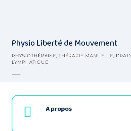
S
k
i
p
t
o
Physio Liberté de Mouvement
c
o
PHYSIOTHÉRAPIE, THÉRAPIE MANUELLE, DRAI
n
LYMPHATIQUE
t
e
n
t
A propos