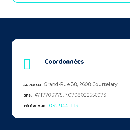
Coordonnées
Grand-Rue 38, 2608 Courtelary
ADRESSE
47.17703775, 7.0708022556973
GPS
032 944 11 13
TÉLÉPHONE