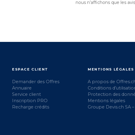
nous n’affichons que les av
ESPACE CLIENT
MENTIONS LÉGALES
Demander des Offres
A propos de Offres.c
Annuaire
Conditions d’utilisatio
Service client
Protection des donn
Inscription PRO
Mentions légales
Recharge crédits
Groupe Devis.ch SA –