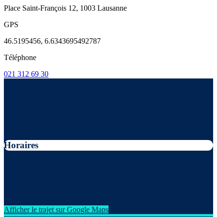
Place Saint-François 12, 1003 Lausanne
GPS
46.5195456, 6.6343695492787
Téléphone
021 312 69 30
Horaires
Afficher le trajet sur Google Maps