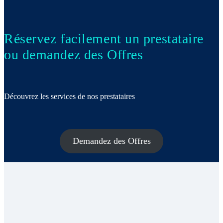
Réservez facilement un prestataire
ou demandez des Offres
Découvrez les services de nos prestataires
Demandez des Offres
Beauté & Bien-être
Coaching & Training
Évènementiel & Mariage
Fiscalité – Comptabilité