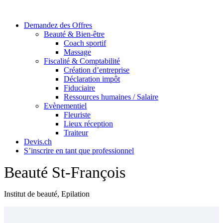
Skip
to
Demandez des Offres
content
Beauté & Bien-être
Coach sportif
Massage
Fiscalité & Comptabilité
Création d’entreprise
Déclaration impôt
Fiduciaire
Ressources humaines / Salaire
Evènementiel
Fleuriste
Lieux réception
Traiteur
Devis.ch
S’inscrire en tant que professionnel
Beauté St-François
Institut de beauté, Epilation