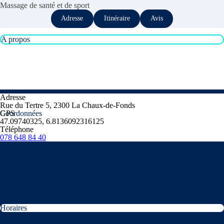
Massage de santé et de sport
Adresse
Itinéraire
Avis
A propos
Adresse
Rue du Tertre 5, 2300 La Chaux-de-Fonds
Coordonnées
GPS
47.09740325, 6.8136092316125
Téléphone
078 648 84 40
Horaires