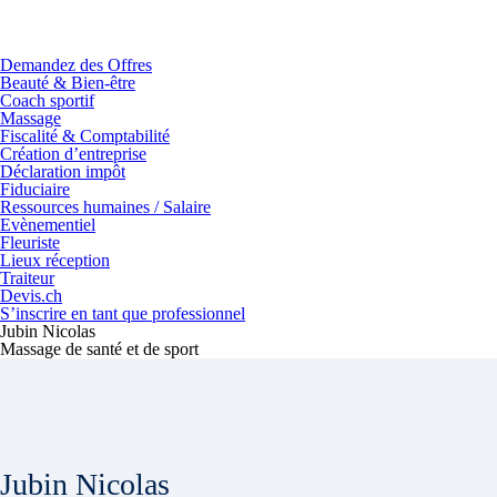
Skip
to
content
Demandez des Offres
Beauté & Bien-être
Coach sportif
Massage
Fiscalité & Comptabilité
Création d’entreprise
Déclaration impôt
Fiduciaire
Ressources humaines / Salaire
Evènementiel
Fleuriste
Lieux réception
Traiteur
Devis.ch
S’inscrire en tant que professionnel
Jubin Nicolas
Massage de santé et de sport
Jubin Nicolas