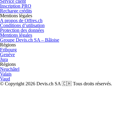
Service client
Inscription PRO
Recharge crédits
Mentions légales
A propos de Offres.ch
Conditions d’utilisation
Protection des données
Mentions légales
Groupe Devis.ch SA – Bâloise
Régions
Fribourg
Genève
Jura
Régions
Neuchâtel
Valais
Vaud
© Copyright 2026 Devis.ch SA 🇨🇭 Tous droits réservés.