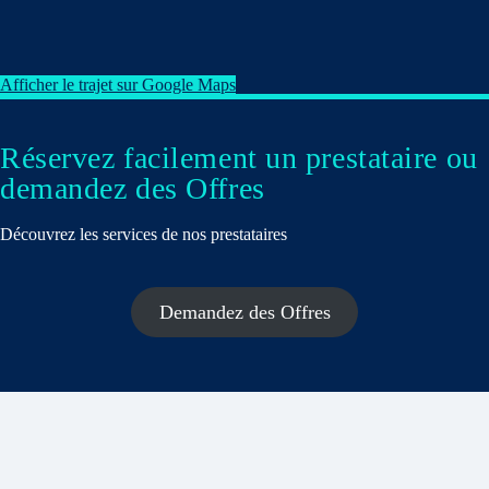
Afficher le trajet sur Google Maps
Réservez facilement un prestataire ou
demandez des Offres
Découvrez les services de nos prestataires
Demandez des Offres
Beauté & Bien-être
Coaching & Training
Évènementiel & Mariage
Fiscalité – Comptabilité