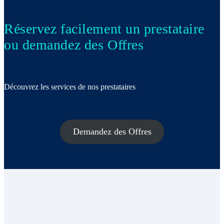
Réservez facilement un prestataire
ou demandez des Offres
Découvrez les services de nos prestataires
Demandez des Offres
Beauté & Bien-être
Coaching & Training
Évènementiel & Mariage
Fiscalité – Comptabilité