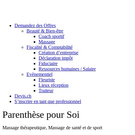
Skip
to
content
Demandez des Offres
Beauté & Bien-être
Coach sportif
Massage
Fiscalité & Comptabilité
Création d’entreprise
Déclaration impôt
Fiduciaire
Ressources humaines / Salaire
Evènementiel
Fleuriste
Lieux réception
Traiteur
Devis.ch
S’inscrire en tant que professionnel
Parenthèse pour Soi
Massage thérapeutique, Massage de santé et de sport