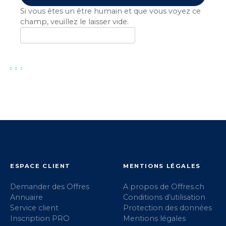
Si vous êtes un être humain et que vous voyez ce
champ, veuillez le laisser vide.
ESPACE CLIENT
MENTIONS LÉGALES
Demander des Offres
A propos de Offres.ch
Annuaire
Conditions d’utilisation
Service client
Protection des données
Inscription PRO
Mentions légales