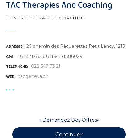
TAC Therapies And Coaching
FITNESS, THERAPIES, COACHING
25 chemin des Pâquerettes Petit Lancy, 1213
ADRESSE
46.18712825, 6.1164171386029
GPS
022 547 73 21
TÉLÉPHONE
tacgeneva.ch
WEB