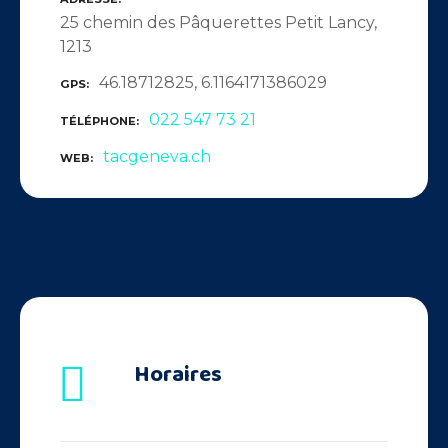
25 chemin des Pâquerettes Petit Lancy,
1213
46.18712825, 6.1164171386029
GPS
022 547 73 21
TÉLÉPHONE
tacgeneva.ch
WEB
Horaires