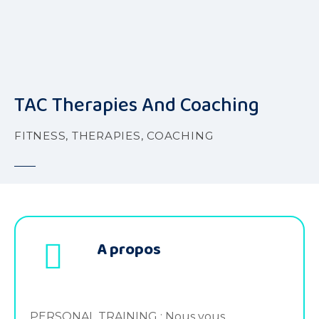
S
k
i
p
t
o
TAC Therapies And Coaching
c
o
FITNESS, THERAPIES, COACHING
n
t
e
n
t
A propos
PERSONAL TRAINING : Nous vous